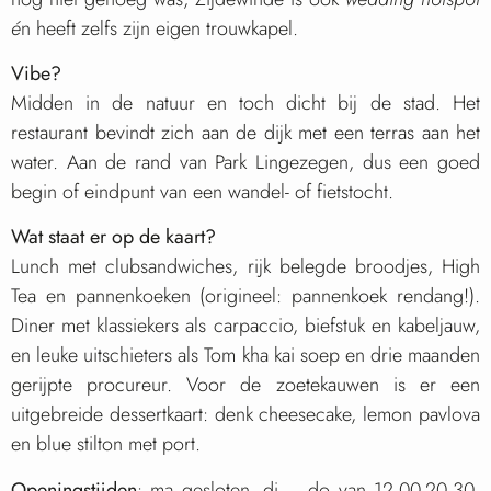
é
n heeft zelfs zijn eigen trouwkapel.
Vibe?
Midden in de natuur en toch dicht bij de stad. Het
restaurant bevindt zich aan de dijk met een terras aan het
water. Aan de rand van Park Lingezegen, dus een goed
begin of eindpunt van een wandel- of fietstocht.
Wat staat er op de kaart?
Lunch met clubsandwiches, rijk belegde broodjes, High
Tea en pannenkoeken (origineel: pannenkoek rendang!).
Diner met klassiekers als carpaccio, biefstuk en kabeljauw,
en leuke uitschieters als Tom kha kai soep en drie maanden
gerijpte procureur. Voor de zoetekauwen is er een
uitgebreide dessertkaart: denk cheesecake, lemon pavlova
en blue stilton met port.
Openingstijden
: ma gesloten, di – do van 12.00-20.30,