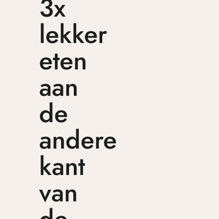
3x
lekker
eten
aan
de
andere
kant
van