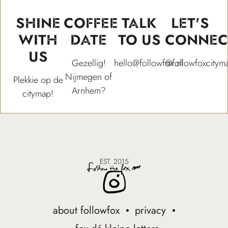
SHINE
COFFEE
TALK
LET'S
WITH
DATE
TO US
CONNEC
US
Gezellig!
hello@followfox.nl
@followfoxcitym
Nijmegen of
Plekkie op de
Arnhem?
citymap!
EST. 2015
about followfox
privacy