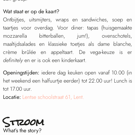
Wat staat er op de kaart?
Ontbijtjes, uitsmijters, wraps en sandwiches, soep en
taartjes voor overdag. Voor diner: tapas (huisgemaakte
mozzarella bitterballen, jum!), ovenschotels,
maaltijdsalades en klassieke toetjes als dame blanche,
crème brûlée en appeltaart. De vega-keuze is er
definitely
en er is ook een kinderkaart.
Openingstijden:
iedere dag keuken open vanaf 10.00 (in
het weekend een halfuurtje eerder) tot 22.00 uur! Lunch is
tot 17.00 uur.
Locatie:
Lentse schoolstraat 61, Lent.
Stroom
What’s the story?