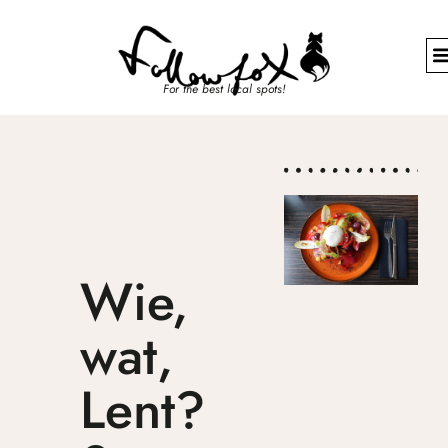
For the best local spots!
Wie,
wat,
Lent?