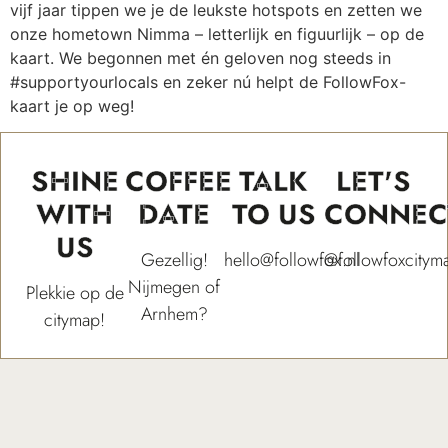
vijf jaar tippen we je de leukste hotspots en zetten we
onze hometown Nimma – letterlijk en figuurlijk – op de
kaart. We begonnen met én geloven nog steeds in
#supportyourlocals en zeker nú helpt de FollowFox-
kaart je op weg!
SHINE
COFFEE
TALK
LET'S
WITH
DATE
TO US
CONNEC
US
Gezellig!
hello@followfox.nl
@followfoxcitym
Nijmegen of
Plekkie op de
Arnhem?
citymap!