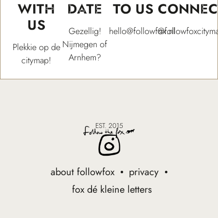
WITH
DATE
TO US
CONNEC
US
Gezellig!
hello@followfox.nl
@followfoxcitym
Nijmegen of
Plekkie op de
Arnhem?
citymap!
EST. 2015
about followfox
privacy
fox dé kleine letters