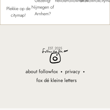
Gezellig!
hello@followfox.nl
@followfoxcitym
Nijmegen of
Plekkie op de
Arnhem?
citymap!
EST. 2015
about followfox
privacy
fox dé kleine letters