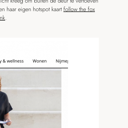
licht kreeg om buiten de deur te vertoeven
en haar eigen hotspot kaart
follow the fox
ink
.