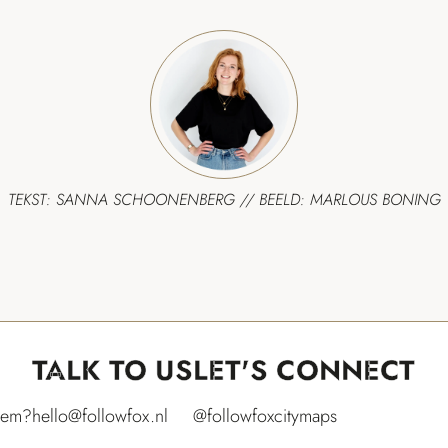
TEKST: SANNA SCHOONENBERG // BEELD: MARLOUS BONING
TALK TO US
LET'S CONNECT
hem?
hello@followfox.nl
@followfoxcitymaps