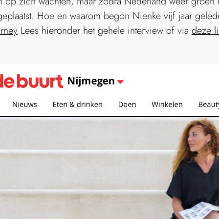
even op zich wachten, maar zodra Nederland weer groen 
 geplaatst. Hoe en waarom begon Nienke vijf jaar geled
urney
Lees hieronder het gehele interview of via
deze l