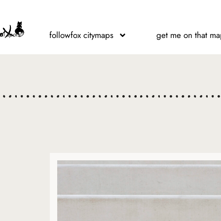
followfox citymaps
get me on that ma
al spots!