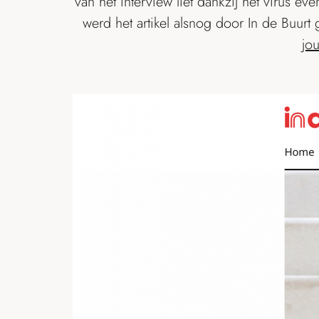
van het interview liet dankzij het virus 
werd het artikel alsnog door In de Buurt
jo