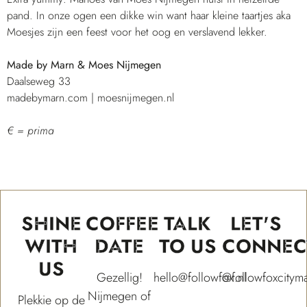
pand. In onze ogen een dikke win want haar kleine taartjes aka
Moesjes zijn een feest voor het oog en verslavend lekker.
Made by Marn & Moes Nijmegen
Daalseweg 33
madebymarn.com
|
moesnijmegen.nl
€ = prima
SHINE
COFFEE
TALK
LET'S
WITH
DATE
TO US
CONNEC
US
Gezellig!
hello@followfox.nl
@followfoxcitym
Nijmegen of
Plekkie op de