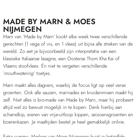
MADE BY MARN & MOES
NIJMEGEN
Marn van
‘Made by Marn’
kookt elke week twee verschillende
gerechten (1 vega of vis, en 1 vlees) uit bijna alle streken van de
wereld. Zo eet je bijvoorbeeld zijn interpretatie van een
klassieke Italiaanse lasagne, een Oosterse Thom Kha Kai of
Vlaams stoofvlees. Én niet te vergeten verschillende
‘
mouthwatering
’ toetjes.
Marn maakt alles dagvers, waarbij de focus ligt op veel verse
groenten. Ook alle sauzen, marinades en kruidenmixen maakt hij
zelf. Niet alles is bio-made van Made by Marn, maar hij probeert
altijd wel zo bewust mogelijk in te kopen. Denk hierbij aan
scharrelkip, eieren van vrije-uitloop kippen, seizoensgroenten en
boerenkazen. Je maaltijden bestel je heel gemakkelijk online.
Extra yummy: Marloes van Moes Nijmegen huist in hetzelfde