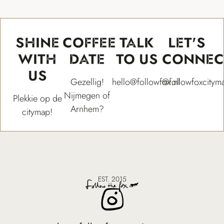
SHINE
COFFEE
TALK
LET'S
WITH
DATE
TO US
CONNEC
US
Gezellig!
hello@followfox.nl
@followfoxcitym
Nijmegen of
Plekkie op de
Arnhem?
citymap!
EST. 2015