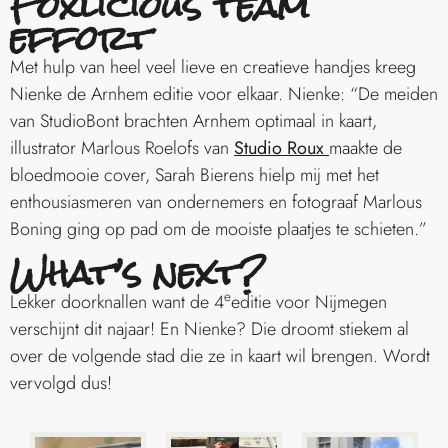
Foxlicious team
effort
Met hulp van heel veel lieve en creatieve handjes kreeg
Nienke de Arnhem editie voor elkaar. Nienke: “De meiden
van
StudioBont
brachten Arnhem optimaal in kaart,
illustrator Marlous Roelofs van
Studio Roux
maakte de
bloedmooie cover,
Sarah Bierens
hielp mij met het
enthousiasmeren van ondernemers en fotograaf Marlous
Boning ging op pad om de mooiste plaatjes te schieten.”
What’s next?
e
Lekker doorknallen want de 4
editie voor Nijmegen
verschijnt dit najaar! En
Nienke
? Die droomt stiekem al
over de volgende stad die ze in kaart wil brengen. Wordt
vervolgd dus!