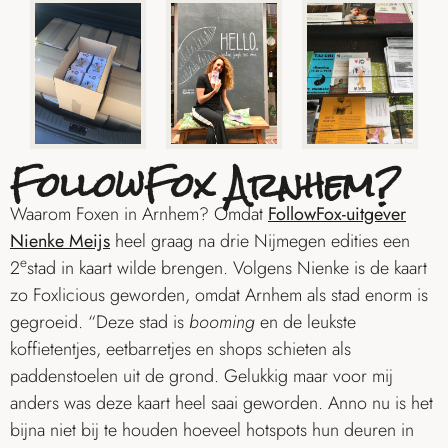
FollowFox Arnhem?
Waarom Foxen in Arnhem? Omdat
FollowFox-uitgever
Nienke Meijs
heel graag na drie Nijmegen edities een
e
2
stad in kaart wilde brengen. Volgens Nienke is de kaart
zo Foxlicious geworden, omdat Arnhem als stad enorm is
gegroeid. “Deze stad is
booming
en de leukste
koffietentjes, eetbarretjes en shops schieten als
paddenstoelen uit de grond. Gelukkig maar voor mij
anders was deze kaart heel saai geworden. Anno nu is het
bijna niet bij te houden hoeveel hotspots hun deuren in